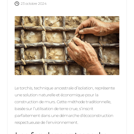
b
23 octobre 2024
it
a
t
3
8
Le torchis, technique ancestrale d’isolation, représente
une solution naturelle et économique pour la
construction de murs. Cette méthode traditionnelle,
basée sur l’utilisation de terre crue, s’inscrit
parfaitement dans une démarche d’écoconstruction
respectueuse de l’environnement.