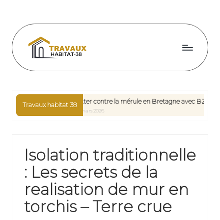
Skip
to
content
T
r
a
nt
Lutter contre la mérule en Bretagne avec BZH Qualité : quel p
Travaux habitat 38
24 mars 2026
v
a
u
Isolation traditionnelle
x
: Les secrets de la
h
realisation de mur en
a
torchis – Terre crue