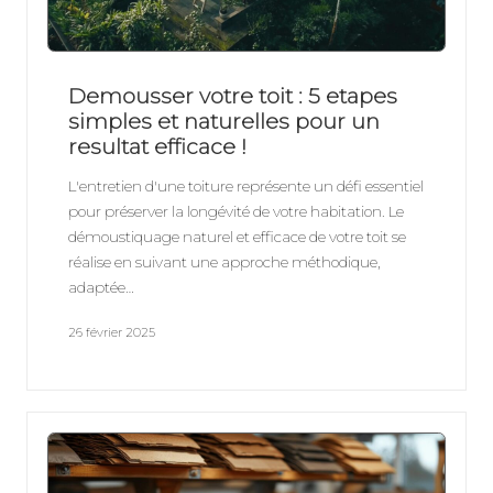
b
it
a
Demousser votre toit : 5 etapes
t
simples et naturelles pour un
resultat efficace !
3
8
L'entretien d'une toiture représente un défi essentiel
pour préserver la longévité de votre habitation. Le
démoustiquage naturel et efficace de votre toit se
réalise en suivant une approche méthodique,
adaptée…
26 février 2025