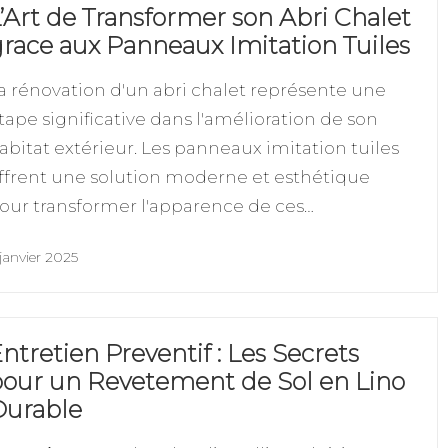
’Art de Transformer son Abri Chalet
race aux Panneaux Imitation Tuiles
a rénovation d'un abri chalet représente une
tape significative dans l'amélioration de son
abitat extérieur. Les panneaux imitation tuiles
ffrent une solution moderne et esthétique
our transformer l'apparence de ces…
janvier 2025
ntretien Preventif : Les Secrets
our un Revetement de Sol en Lino
Durable