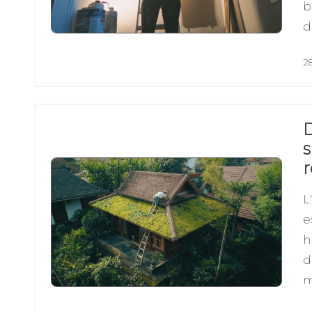
b
d
28
D
s
r
L
e
h
d
m