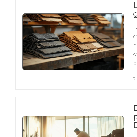
L
g
L
é
h
o
p
7 
E
p