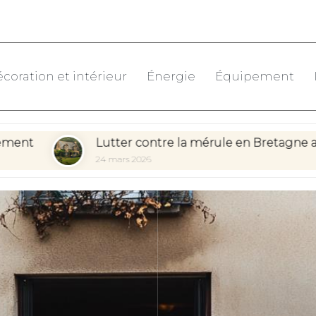
coration et intérieur
Énergie
Équipement
Lutter contre la mérule en Bretagne avec BZH Qualité
24 mars 2026